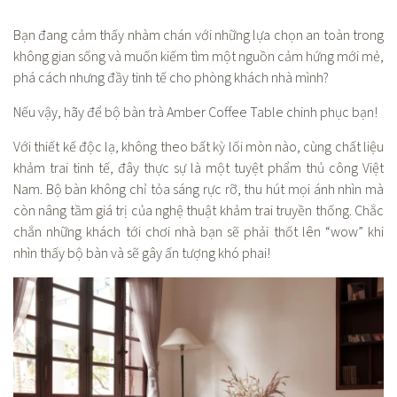
Bạn đang cảm thấy nhàm chán với những lựa chọn an toàn trong
không gian sống và muốn kiếm tìm một nguồn cảm hứng mới mẻ,
phá cách nhưng đầy tinh tế cho phòng khách nhà mình?
Nếu vậy, hãy để bộ bàn trà Amber Coffee Table chinh phục bạn!
Với thiết kế độc lạ, không theo bất kỳ lối mòn nào, cùng chất liệu
khảm trai tinh tế, đây thực sự là một tuyệt phẩm thủ công Việt
Nam. Bộ bàn không chỉ tỏa sáng rực rỡ, thu hút mọi ánh nhìn mà
còn nâng tầm giá trị của nghệ thuật khảm trai truyền thống. Chắc
chắn những khách tới chơi nhà bạn sẽ phải thốt lên “wow” khi
nhìn thấy bộ bàn và sẽ gây ấn tượng khó phai!