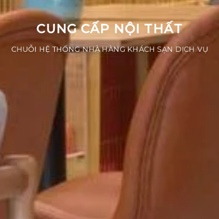
CUNG CẤP NỘI THẤT
CHUỖI HỆ THỐNG NHÀ HÀNG KHÁCH SẠN DỊCH VỤ