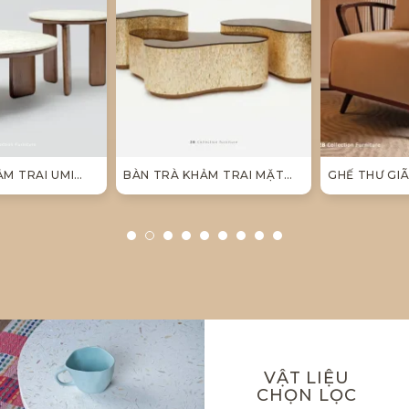
BÀN TRÀ KHẢM TRAI MẶT
GHẾ THƯ GIÃN ELEGANT MID
KÍNH AMBER COFFEE TABLE
CENTURY ARMCHAIR
VẬT LIỆU
CHỌN LỌC