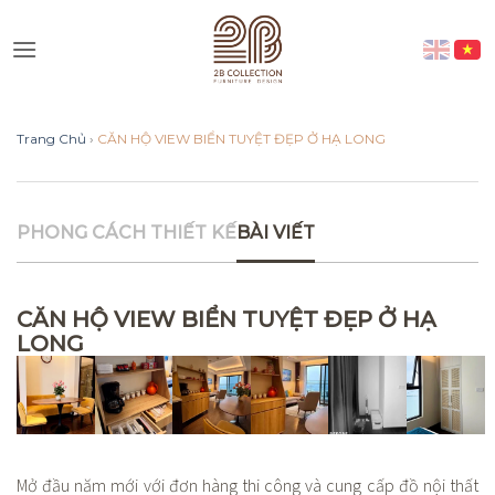
Skip
to
Vui lòng lựa chọn hình thức liên
content
lạc phù hợp với quý khách
Trang Chủ
›
CĂN HỘ VIEW BIỂN TUYỆT ĐẸP Ở HẠ LONG
Nhắn tin qua Zalo
Nhắn tin qua Messenger
PHONG CÁCH THIẾT KẾ
BÀI VIẾT
Nhắn tin qua Instagram
CĂN HỘ VIEW BIỂN TUYỆT ĐẸP Ở HẠ
LONG
Nhắn tin qua Whatsap
Mở đầu năm mới với đơn hàng thi công và cung cấp đồ nội thất