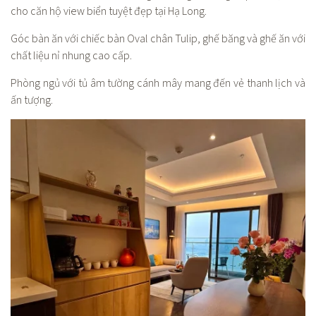
cho căn hộ view biển tuyệt đẹp tại Hạ Long.
Góc bàn ăn với chiếc bàn Oval chân Tulip, ghế băng và ghế ăn với
chất liệu nỉ nhung cao cấp.
Phòng ngủ với tủ âm tường cánh mây mang đến vẻ thanh lịch và
ấn tượng.