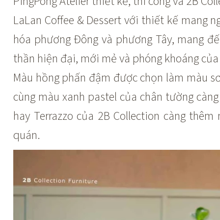
PingPong Atelier thiết kế, thi công và 2B Col
LaLan Coffee & Dessert với thiết kế mang ngôn ng
hóa phương Đông và phương Tây, mang đến
thần hiện đại, mới mẻ và phóng khoáng của
Màu hồng phấn đậm được chọn làm màu sơn
cùng màu xanh pastel của chân tường càng
hay Terrazzo của 2B Collection càng thêm
quán.