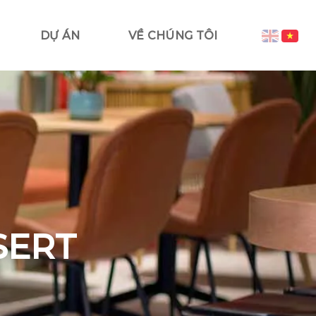
DỰ ÁN
VỀ CHÚNG TÔI
SERT