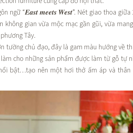
lection furniture cung cấp đồ nội thất.
ữ “𝑬𝒂𝒔𝒕 𝒎𝒆𝒆𝒕𝒔 𝑾𝒆𝒔𝒕”. Nét giao thoa giữ
 không gian vừa mộc mạc gần gũi, vừa mang
 phương Tây.
 tường chủ đạo, đây là gam màu hướng về thi
 làm cho những sản phẩm được làm từ gỗ tự n
 nổi bật…tạo nên một hơi thở ấm áp và thân 