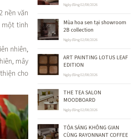
Ngày đăng 02/08/2026
a 2 nền văn
Mùa hoa sen tại showroom
 một tinh
2B collection
Ngày đăng 02/08/2026
ên nhiên,
ART PAINTING LOTUS LEAF
hiên, mây
EDITION
thiện cho
Ngày đăng 02/08/2026
THE TEA SALON
MOODBOARD
Ngày đăng 02/08/2026
TỎA SÁNG KHÔNG GIAN
CÙNG RAYONNANT COFFEE