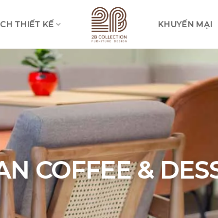
CH THIẾT KẾ
KHUYẾN MẠI
Vui lòng lựa chọn hình thức liên lạc phù hợp với quý khách
Nhắn tin qua Zalo
Nhắn tin qua Messenger
Nhắn tin qua Instagram
Nhắn tin qua Whatsap
AN COFFEE & DES