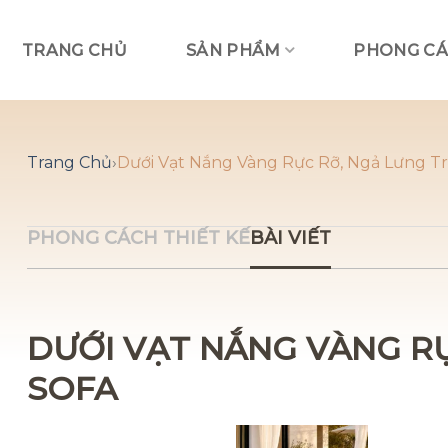
Skip
to
TRANG CHỦ
SẢN PHẨM
PHONG CÁ
content
Trang Chủ
›
Dưới Vạt Nắng Vàng Rực Rỡ, Ngả Lưng Tr
PHONG CÁCH THIẾT KẾ
BÀI VIẾT
DƯỚI VẠT NẮNG VÀNG RỰ
SOFA