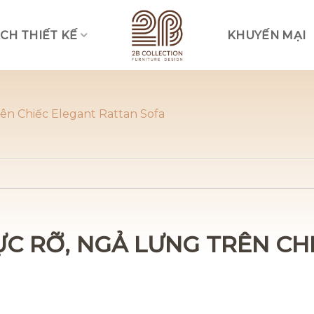
CH THIẾT KẾ
KHUYẾN MẠI
Vui lòng lựa chọn hình thức liên lạc phù hợp với quý khách
Nhắn tin qua Zalo
ên Chiếc Elegant Rattan Sofa
Nhắn tin qua Messenger
Nhắn tin qua Instagram
Nhắn tin qua Whatsap
C RỠ, NGẢ LƯNG TRÊN CH