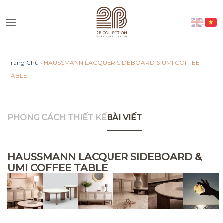
Skip
to
Vui lòng lựa chọn hình thức liên
content
lạc phù hợp với quý khách
Trang Chủ
›
HAUSSMANN LACQUER SIDEBOARD & UMI COFFEE
Nhắn tin qua Zalo
TABLE
Nhắn tin qua Messenger
PHONG CÁCH THIẾT KẾ
BÀI VIẾT
Nhắn tin qua Instagram
HAUSSMANN LACQUER SIDEBOARD &
Nhắn tin qua Whatsap
UMI COFFEE TABLE