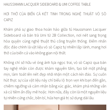
HAUSSMANN LACQUER SIDEBOARD & UMI COFFEE TABLE
HƠI THỞ CỦA BIỂN CẢ KẾT TINH TRONG NGHỆ THUẬT VỎ SÒ
CAPIZ
Khám phá sự giao thoa hoàn hảo giữa tủ Haussmann Lacquer
Sideboard và bàn trà Umi từ 2B Collection, nơi nét sang trọng
hòa quyện cùng nghệ thuật thủ công truyền thống. Điểm nhấn
độc đáo chính là vật liệu vỏ sò Capiz tự nhiên lấp lánh, mang hơi
thở của biển cả vào không gian nội thất.
Không chỉ sở hữu vẻ óng ánh tựa ngọc trai, vỏ sò Capiz qua bàn
tay nghệ nhân còn được khảm nguyên tấm, tạo bề mặt phẳng
mịn, làm toát lên nét đẹp nhã nhặn một cách kín đáo. Sự cuốn
hút thực sự của vật liệu này chỉ biểu lộ trọn vẹn khi bạn đến gần,
chiêm ngưỡng và cảm nhận bằng xúc giác, khám phá những vân
xà cừ tiềm ẩn đầy mê hoặc. Hơn nữa, đây còn là một nguyên liệu
tự nhiên cứng chắc, bền bỉ, hứa hẹn giá trị sử dụng dài lâu.