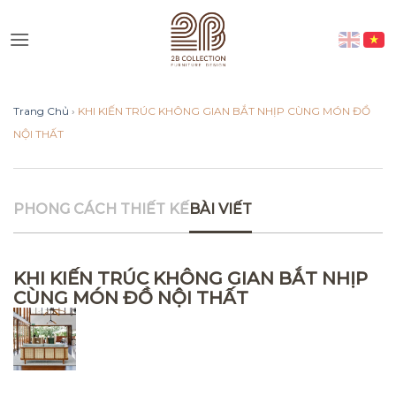
Skip
to
Vui lòng lựa chọn hình thức liên
content
lạc phù hợp với quý khách
Trang Chủ
›
KHI KIẾN TRÚC KHÔNG GIAN BẮT NHỊP CÙNG MÓN ĐỒ
Nhắn tin qua Zalo
NỘI THẤT
Nhắn tin qua Messenger
PHONG CÁCH THIẾT KẾ
BÀI VIẾT
Nhắn tin qua Instagram
KHI KIẾN TRÚC KHÔNG GIAN BẮT NHỊP
Nhắn tin qua Whatsap
CÙNG MÓN ĐỒ NỘI THẤT