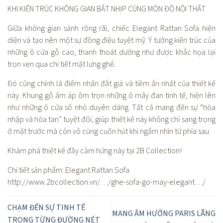
KHI KIẾN TRÚC KHÔNG GIAN BẮT NHỊP CÙNG MÓN ĐỒ NỘI THẤT
Giữa không gian sảnh rộng rãi, chiếc Elegant Rattan Sofa hiện
diện và tạo nên một sự đồng điệu tuyệt mỹ. Ý tưởng kiến trúc của
những ô cửa gỗ cao, thanh thoát dường như được khắc họa lại
trọn vẹn qua chi tiết mặt lưng ghế.
Đó cũng chính là điểm nhấn đắt giá và tiềm ẩn nhất của thiết kế
này. Khung gỗ ấm áp ôm trọn những ô mây đan tinh tế, hiện lên
như những ô cửa sổ nhỏ duyên dáng. Tất cả mang đến sự “hòa
nhập và hòa tan” tuyệt đối, giúp thiết kế này không chỉ sang trọng
ở mặt trước mà còn vô cùng cuốn hút khi ngắm nhìn từ phía sau.
Khám phá thiết kế đầy cảm hứng này tại 2B Collection!
Chi tiết sản phẩm: Elegant Rattan Sofa
http://www.2bcollection.vn/…/ghe-sofa-go-may-elegant…/
CHẠM ĐẾN SỰ TINH TẾ
MANG ÂM HƯỞNG PARIS LÃNG
TRONG TỪNG ĐƯỜNG NÉT