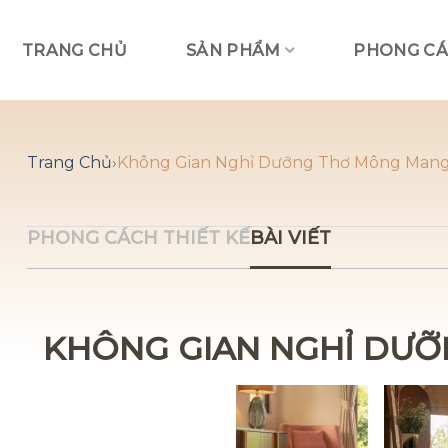
Skip
to
TRANG CHỦ
SẢN PHẨM
PHONG CÁ
content
Trang Chủ
›
Không Gian Nghỉ Dưỡng Thơ Mông Mang
PHONG CÁCH THIẾT KẾ
BÀI VIẾT
KHÔNG GIAN NGHỈ DƯỠ