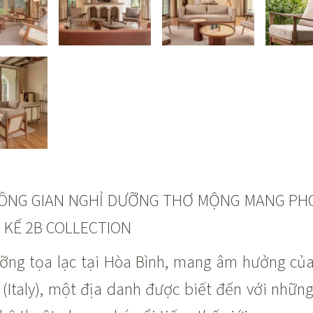
ÔNG GIAN NGHỈ DƯỠNG THƠ MỘNG MANG PH
 KẾ 2B COLLECTION
ưỡng tọa lạc tại Hòa Bình, mang âm hưởng củ
 (Italy), một địa danh được biết đến với nhữn