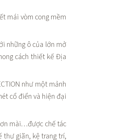
 tiết mái vòm cong mềm
với những ô của lớn mở
hong cách thiết kế Địa
LLECTION như một mảnh
ét cổ điển và hiện đại
, sơn mài…được chế tác
hư giãn, kệ trang trí,