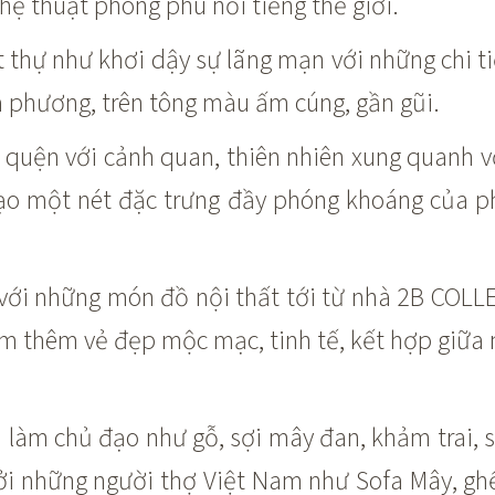
hệ thuật phong phú nổi tiếng thế giới.
ệt thự như khơi dậy sự lãng mạn với những chi
ịa phương, trên tông màu ấm cúng, gần gũi.
 quện với cảnh quan, thiên nhiên xung quanh 
tạo một nét đặc trưng đầy phóng khoáng của p
 với những món đồ nội thất tới từ nhà 2B CO
ểm thêm vẻ đẹp mộc mạc, tinh tế, kết hợp giữa n
ên làm chủ đạo như gỗ, sợi mây đan, khảm trai
i những người thợ Việt Nam như Sofa Mây, ghế t