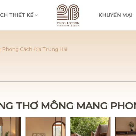
CH THIẾT KẾ
KHUYẾN MẠI
Vui lòng lựa chọn hình thức liên lạc phù hợp với quý khách
Nhắn tin qua Zalo
 Phong Cách Địa Trung Hải
Nhắn tin qua Messenger
Nhắn tin qua Instagram
Nhắn tin qua Whatsap
NG THƠ MÔNG MANG PHON