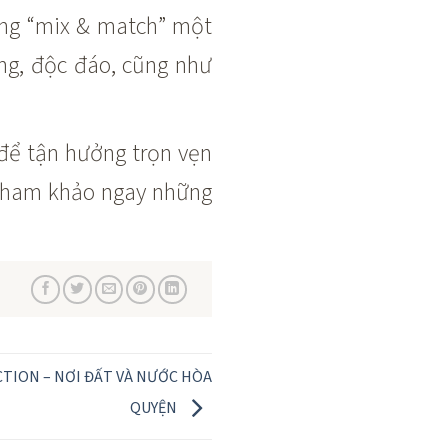
ng “mix & match” một
ng, độc đáo, cũng như
để tận hưởng trọn vẹn
, tham khảo ngay những
TION – NƠI ĐẤT VÀ NƯỚC HÒA
QUYỆN