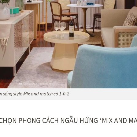
n sống style Mix and match có 1-0-2
A CHỌN PHONG CÁCH NGẪU HỨNG ‘MIX AND M