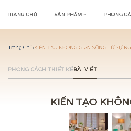
Skip
to
TRANG CHỦ
SẢN PHẨM
PHONG CÁ
content
Trang Chủ
›
KIẾN TẠO KHÔNG GIAN SỐNG TỪ SỰ N
PHONG CÁCH THIẾT KẾ
BÀI VIẾT
KIẾN TẠO KHÔN