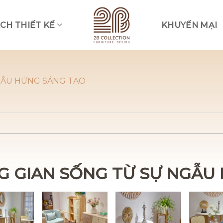
CH THIẾT KẾ
KHUYẾN MẠI
Vui lòng lựa chọn hình thức liên lạc phù hợp với quý khách
Nhắn tin qua Zalo
GẪU HỨNG SÁNG TẠO
Nhắn tin qua Messenger
Nhắn tin qua Instagram
Nhắn tin qua Whatsap
G GIAN SỐNG TỪ SỰ NGẪU