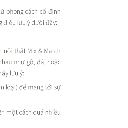
cứ phong cách cố định
 điều lưu ý dưới đây:
h nội thất Mix & Match
 nhau như gỗ, đá, hoặc
ãy lưu ý:
im loại) để mang tới sự
iện một cách quá nhiều