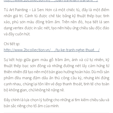
http://www.2bcollection.vn/…/ban-tra-kham-trai-umi…/
Tủ Art Painting – Lá Sen: Hơn cả một chiếc tủ, đây là một điểm
nhấn giá trị. Cánh tủ được chế tác bằng kỹ thuật thếp bạc tinh
xảo, phủ sơn màu đồng trầm ấm. Trên nền đó, họa tiết lá sen
dạng vertex được in sắc nét, tạo nên hiệu ứng chiều sâu độc đáo
và đầy cuốn hút.
Chi tiết sp:
http://www.2bcollection.vn/…/tu-ke-tranh-nghe-thuat…/
Sự kết hợp giữa gam màu gỗ trầm ấm, ánh xà cừ tự nhiên, kỹ
thuật thếp bạc sơn đồng và những đường nét lấy cảm hứng từ
thiên nhiên đã tạo nên một bản giao hưởng hoàn hảo. Dù mỗi sản
phẩm đều mang đậm dấu ấn thủ công cầu kỳ, nhưng khi đứng
cạnh nhau, chúng lại tôn lên vẻ đẹp thanh thoát, tinh tế cho toàn
bộ không gian, chứ không hề nặng nề.
Đây chính là lựa chọn lý tưởng cho những ai tìm kiếm chiều sâu và
bản sắc riêng cho tổ ấm của mình.