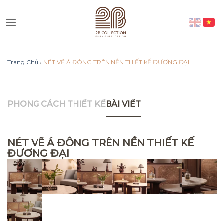
Skip
to
Vui lòng lựa chọn hình thức liên
content
lạc phù hợp với quý khách
Trang Chủ
›
NÉT VẼ Á ĐÔNG TRÊN NỀN THIẾT KẾ ĐƯƠNG ĐẠI
Nhắn tin qua Zalo
Nhắn tin qua Messenger
PHONG CÁCH THIẾT KẾ
BÀI VIẾT
Nhắn tin qua Instagram
NÉT VẼ Á ĐÔNG TRÊN NỀN THIẾT KẾ
ĐƯƠNG ĐẠI
Nhắn tin qua Whatsap