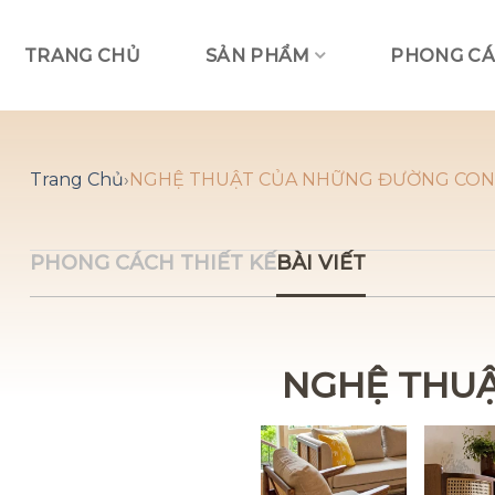
Skip
to
TRANG CHỦ
SẢN PHẨM
PHONG CÁ
content
Trang Chủ
›
NGHỆ THUẬT CỦA NHỮNG ĐƯỜNG CON
PHONG CÁCH THIẾT KẾ
BÀI VIẾT
NGHỆ THUẬ