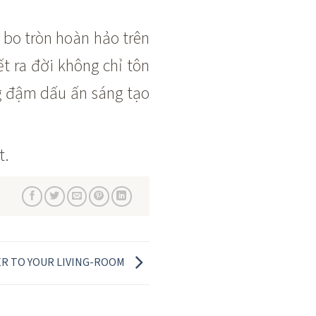
 bo tròn hoàn hảo trên
ết ra đời không chỉ tôn
g đậm dấu ấn sáng tạo
t.
ER TO YOUR LIVING-ROOM