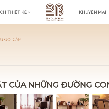
CH THIẾT KẾ
KHUYẾN MẠI
Vui lòng lựa chọn hình thức liên lạc phù hợp với quý khách
Nhắn tin qua Zalo
G GỢI CẢM
Nhắn tin qua Messenger
Nhắn tin qua Instagram
Nhắn tin qua Whatsap
T CỦA NHỮNG ĐƯỜNG CO