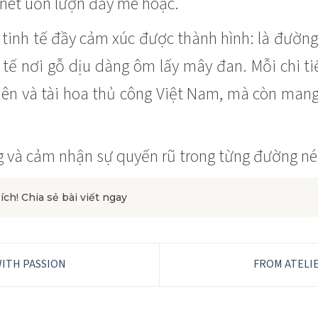
nét uốn lượn đầy mê hoặc.
 tinh tế đầy cảm xúc được thành hình: là đường
nh tế nơi gỗ dịu dàng ôm lấy mây đan. Mỗi chi ti
hiên và tài hoa thủ công Việt Nam, mà còn man
 và cảm nhận sự quyến rũ trong từng đường né
 ích! Chia sẻ bài viết ngay
ITH PASSION
FROM ATELI