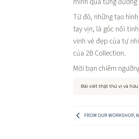
mình qua từng đường 
Từ đó, những tạo hình
tay vịn, là góc nối ti
vinh vẻ đẹp của tự n
của 2B Collection.
Mời bạn chiêm ngưỡng
Bài viết thật thú vị và hữu
FROM OUR WORKSHOP, W