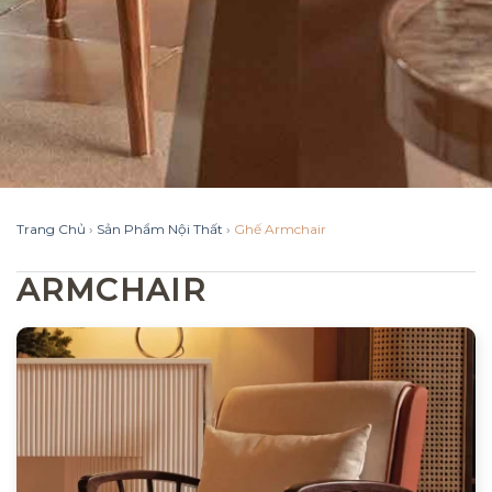
Trang Chủ
›
Sản Phẩm Nội Thất
›
Ghế Armchair
ARMCHAIR