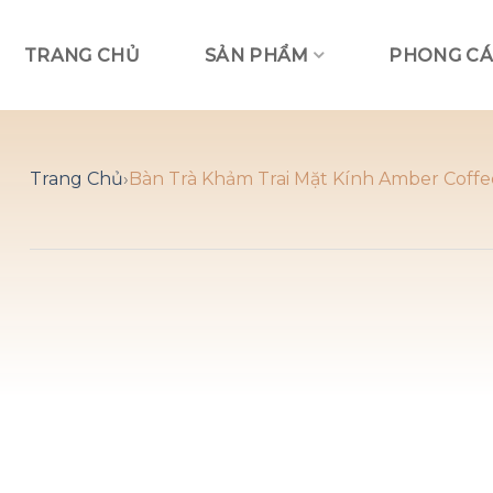
Skip
to
TRANG CHỦ
SẢN PHẨM
PHONG CÁ
content
Trang Chủ
›
Bàn Trà Khảm Trai Mặt Kính Amber Coffe