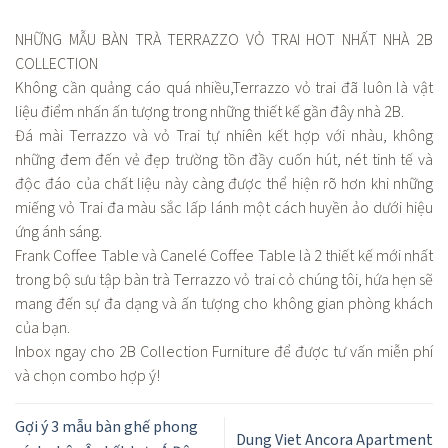
NHỮNG MẪU BÀN TRÀ TERRAZZO VỎ TRAI HOT NHẤT NHÀ 2B
COLLECTION
Không cần quảng cáo quá nhiều,Terrazzo vỏ trai đã luôn là vật
liệu điểm nhấn ấn tượng trong những thiết kế gần đây nhà 2B.
Đá mài Terrazzo và vỏ Trai tự nhiên kết hợp với nhàu, không
những đem đến vẻ đẹp trường tồn đầy cuốn hút, nét tinh tế và
độc đáo của chất liệu này càng được thể hiện rõ hơn khi những
miếng vỏ Trai đa màu sắc lấp lánh một cách huyền ảo dưới hiệu
ứng ánh sáng.
Frank Coffee Table và Canelé Coffee Table là 2 thiết kế mới nhất
trong bộ sưu tập bàn trà Terrazzo vỏ trai cỏ chúng tôi, hứa hẹn sẽ
mang đến sự đa dạng và ấn tượng cho không gian phòng khách
của bạn.
Inbox ngay cho 2B Collection Furniture để được tư vấn miễn phí
và chọn combo hợp ý!
Gợi ý 3 mẫu bàn ghế phong
Dung Viet Ancora Apartment