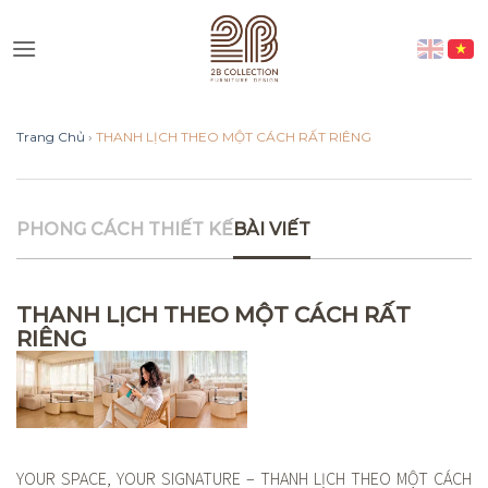
Skip
to
Vui lòng lựa chọn hình thức liên
content
lạc phù hợp với quý khách
Trang Chủ
›
THANH LỊCH THEO MỘT CÁCH RẤT RIÊNG
Nhắn tin qua Zalo
Nhắn tin qua Messenger
PHONG CÁCH THIẾT KẾ
BÀI VIẾT
Nhắn tin qua Instagram
THANH LỊCH THEO MỘT CÁCH RẤT
RIÊNG
Nhắn tin qua Whatsap
YOUR SPACE, YOUR SIGNATURE – THANH LỊCH THEO MỘT CÁCH