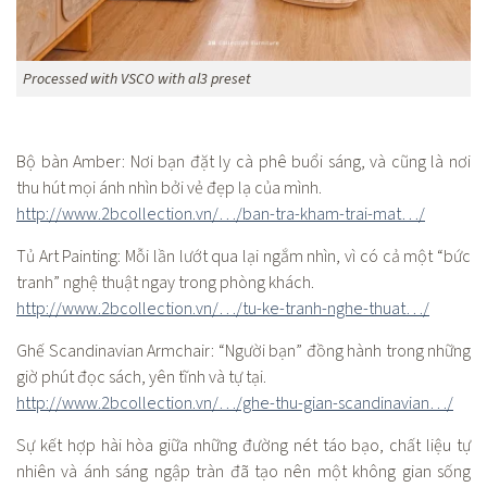
Processed with VSCO with al3 preset
Bộ bàn Amber: Nơi bạn đặt ly cà phê buổi sáng, và cũng là nơi
thu hút mọi ánh nhìn bởi vẻ đẹp lạ của mình.
http://www.2bcollection.vn/…/ban-tra-kham-trai-mat…/
Tủ Art Painting: Mỗi lần lướt qua lại ngắm nhìn, vì có cả một “bức
tranh” nghệ thuật ngay trong phòng khách.
http://www.2bcollection.vn/…/tu-ke-tranh-nghe-thuat…/
Ghế Scandinavian Armchair: “Người bạn” đồng hành trong những
giờ phút đọc sách, yên tĩnh và tự tại.
http://www.2bcollection.vn/…/ghe-thu-gian-scandinavian…/
Sự kết hợp hài hòa giữa những đường nét táo bạo, chất liệu tự
nhiên và ánh sáng ngập tràn đã tạo nên một không gian sống