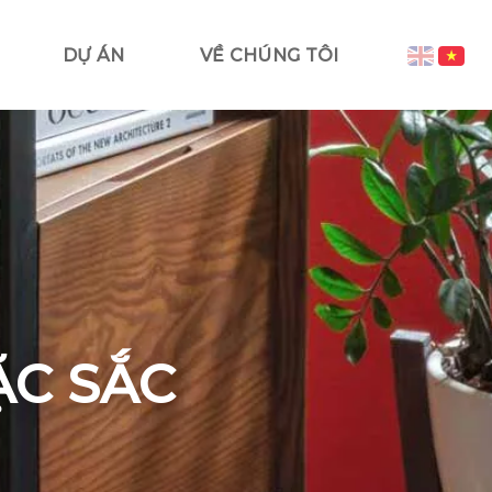
DỰ ÁN
VỀ CHÚNG TÔI
ẶC SẮC