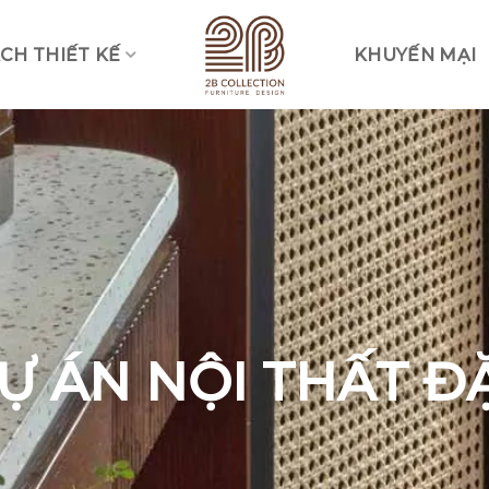
CH THIẾT KẾ
KHUYẾN MẠI
Vui lòng lựa chọn hình thức liên lạc phù hợp với quý khách
Nhắn tin qua Zalo
Nhắn tin qua Messenger
Nhắn tin qua Instagram
Nhắn tin qua Whatsap
Ự ÁN NỘI THẤT Đ