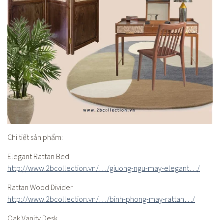
Chi tiết sản phẩm:
Elegant Rattan Bed
http://www.2bcollection.vn/…/giuong-ngu-may-elegant…/
Rattan Wood Divider
http://www.2bcollection.vn/…/binh-phong-may-rattan…/
Oak Vanity Desk