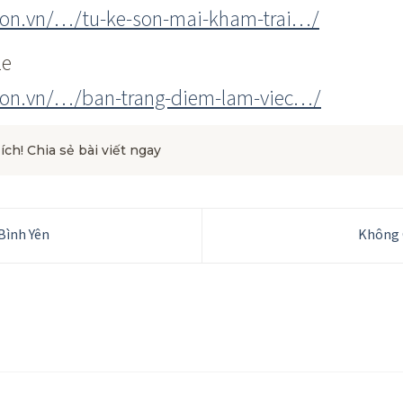
ion.vn/…/tu-ke-son-mai-kham-trai…/
le
ion.vn/…/ban-trang-diem-lam-viec…/
 ích! Chia sẻ bài viết ngay
Bình Yên
Không 