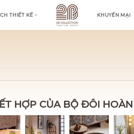
CH THIẾT KẾ
KHUYẾN MẠI
Vui lòng lựa chọn hình thức liên lạc phù hợp với quý khách
Nhắn tin qua Zalo
Nhắn tin qua Messenger
Nhắn tin qua Instagram
Nhắn tin qua Whatsap
KẾT HỢP CỦA BỘ ĐÔI HOÀN