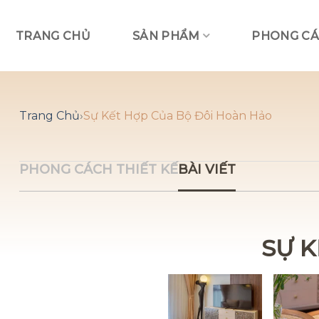
Skip
to
TRANG CHỦ
SẢN PHẨM
PHONG CÁ
content
Trang Chủ
›
Sự Kết Hợp Của Bộ Đôi Hoàn Hảo
PHONG CÁCH THIẾT KẾ
BÀI VIẾT
SỰ 