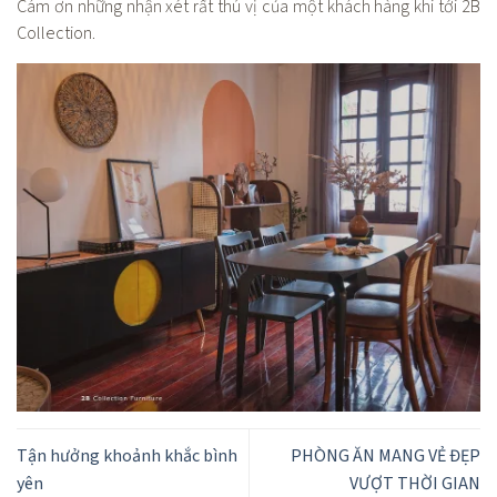
Cám ơn những nhận xét rất thú vị của một khách hàng khi tới 2B
Collection.
Tận hưởng khoảnh khắc bình
PHÒNG ĂN MANG VẺ ĐẸP
yên
VƯỢT THỜI GIAN