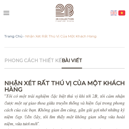
Skip
to
Vui lòng lựa chọn hình thức liên
content
lạc phù hợp với quý khách
Trang Chủ
›
Nhận Xét Rất Thú Vị Của Một Khách Hàng
Nhắn tin qua Zalo
Nhắn tin qua Messenger
PHONG CÁCH THIẾT KẾ
BÀI VIẾT
Nhắn tin qua Instagram
NHẬN XÉT RẤT THÚ VỊ CỦA MỘT KHÁCH
HÀNG
Nhắn tin qua Whatsap
“𝑇𝑜̂𝑖 𝑐𝑜́ 𝑚𝑜̣̂𝑡 𝑡𝑟𝑎̉𝑖 𝑛𝑔ℎ𝑖𝑒̣̂𝑚 đ𝑎̣̆𝑐 𝑏𝑖𝑒̣̂𝑡 𝑡ℎ𝑢́ 𝑣𝑖̣ 𝑘ℎ𝑖 𝑡𝑜̛́𝑖 2𝐵, 𝑡𝑜̂𝑖 𝑐𝑎̉𝑚 𝑛ℎ𝑎̣̂𝑛
đ𝑢̛𝑜̛̣𝑐 𝑚𝑜̣̂𝑡 𝑠𝑢̛̣ 𝑔𝑖𝑎𝑜 𝑡ℎ𝑜𝑎 𝑔𝑖𝑢̛̃𝑎 𝑡𝑟𝑢𝑦𝑒̂̀𝑛 𝑡ℎ𝑜̂́𝑛𝑔 𝑣𝑎̀ ℎ𝑖𝑒̣̂𝑛 đ𝑎̣𝑖 𝑡𝑟𝑜𝑛𝑔 𝑝ℎ𝑜𝑛𝑔
𝑐𝑎́𝑐ℎ 𝑐𝑢̉𝑎 𝑐𝑎́𝑐 𝑏𝑎̣𝑛. 𝐾ℎ𝑜̂𝑛𝑔 𝑔𝑖𝑎𝑛 𝑎̂́𝑚 𝑐𝑢́𝑛𝑔, 𝑔𝑎̂̀𝑛 𝑔𝑢̃𝑖 𝑔𝑜̛̣𝑖 𝑛ℎ𝑜̛́ 𝑛ℎ𝑢̛̃𝑛𝑔 𝑘𝑦̉
𝑛𝑖𝑒̣̂𝑚 đ𝑒̣𝑝. Đ𝑒̂́𝑛 đ𝑎̂𝑦, 𝑡𝑜̂𝑖 𝑡𝑖̀𝑚 𝑡ℎ𝑎̂́𝑦 𝑚𝑜̣̂𝑡 𝑘ℎ𝑜̂𝑛𝑔 𝑔𝑖𝑎𝑛 𝑠𝑜̂́𝑛𝑔 𝑣𝑢̛̀𝑎 ℎ𝑜𝑎̀𝑖
𝑛𝑖𝑒̣̂𝑚, 𝑣𝑢̛̀𝑎 𝑡𝑢̛𝑜̛𝑖 𝑚𝑜̛́𝑖”.