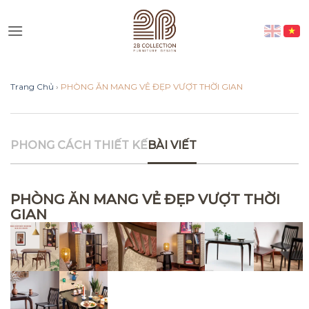
Skip
to
Vui lòng lựa chọn hình thức liên
content
lạc phù hợp với quý khách
Trang Chủ
›
PHÒNG ĂN MANG VẺ ĐẸP VƯỢT THỜI GIAN
Nhắn tin qua Zalo
Nhắn tin qua Messenger
PHONG CÁCH THIẾT KẾ
BÀI VIẾT
Nhắn tin qua Instagram
PHÒNG ĂN MANG VẺ ĐẸP VƯỢT THỜI
GIAN
Nhắn tin qua Whatsap