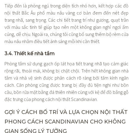
Tiếp đến là phòng ngủ trong diện tích nhỏ hơn, kết hợp các đồ
nội thất Bắc Âu phổ màu nâu vàng cơ bản đem đến nét đẹp
trang nhã, sang trọng. Các chi tiết trang trí như gương, quạt trần
với màu sắc tinh tế giúp tạo nên một không gian nghỉ ngơi ấm
cúng, dễ chịu. Ngoài ra, chúng tôi cũng bổ sung thêm bộ rèm cửa
màu nâu nhằm điều tiết ánh sáng mỗi khi cần thiết.
3.4. Thiết kế nhà tắm
Phòng tắm sử dụng gạch ốp lát họa tiết trang nhã tạo cảm giác
rộng rãi, thoải mái, không bị chật chội. Trên hết không gian nhà
tắm và nhà vệ sinh được phân cách rõ ràng bởi tấm kính ngăn
cách. Căn phòng cũng được trang bị đầy đủ tiện nghi như bồn
cầu, bồn rửa mặt bằng đá thiên nhiên cùng với kệ để đồ bằng gỗ
đặc trưng của phong cách nội thất Scandinavian.
GỢI Ý CÁCH BỐ TRÍ VÀ LỰA CHỌN NỘI THẤT
PHONG CÁCH SCANDINAVIAN CHO KHÔNG
GIAN SỐNG LÝ TƯỞNG