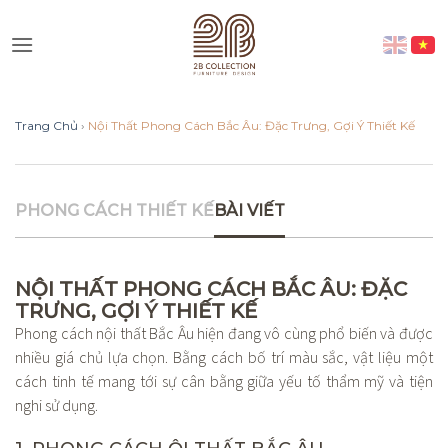
Skip
to
Vui lòng lựa chọn hình thức liên
content
lạc phù hợp với quý khách
Trang Chủ
›
Nội Thất Phong Cách Bắc Âu: Đặc Trưng, Gợi Ý Thiết Kế
Nhắn tin qua Zalo
Nhắn tin qua Messenger
PHONG CÁCH THIẾT KẾ
BÀI VIẾT
Nhắn tin qua Instagram
NỘI THẤT PHONG CÁCH BẮC ÂU: ĐẶC
TRƯNG, GỢI Ý THIẾT KẾ
Nhắn tin qua Whatsap
Phong cách nội thất Bắc Âu hiện đang vô cùng phổ biến và được
nhiều giá chủ lựa chọn. Bằng cách bố trí màu sắc, vật liệu một
cách tinh tế mang tới sự cân bằng giữa yếu tố thẩm mỹ và tiện
nghi sử dụng.