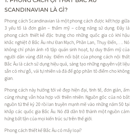
1. PHONG CÁCH ỘI THẤT BẮC ÂU
SCANDINAVIAN LÀ GÌ?
Phong cách Scandinavian là một phong cách được kết hợp giữa
3 yếu tố là đơn giản – thẩm mỹ – công năng sử dụng. Đây là
phong cách thiết kế đặc trưng cho những quốc gia có khí hậu
khắc nghiệt ở Bắc Âu như Đan Mạch, Phần Lan, Thụy Điển,…. Nó
không chỉ phản ánh rõ tập quán sinh hoạt, tự duy thẩm mỹ của
người dân vùng đất này. Điểm nổi bật của phong cách nội thất
Bắc Âu là cách sử dụng hiệu quả, sáng tạo những nguyên vật liệu
sẵn có như gỗ, vải tự nhiên và đá để góp phần tô điểm cho không
gian.
Phong cách này hướng tới vẻ đẹp hiện đại, tinh tế, đơn giản, ấm
cúng nhưng vẫn hòa hợp với thiên nhiên. Nguồn gốc của nó bắt
nguồn từ thế kỷ 20 rồi lan truyền mạnh mẽ vào những năm 50 tại
khắp các quốc gia Bắc Âu. Nó đã dần trở thành một nguồn cảm
hứng bất tận của mọi kiến trúc sư trên thế giới.
Phong cách thiết kế Bắc Âu có mấy loại?