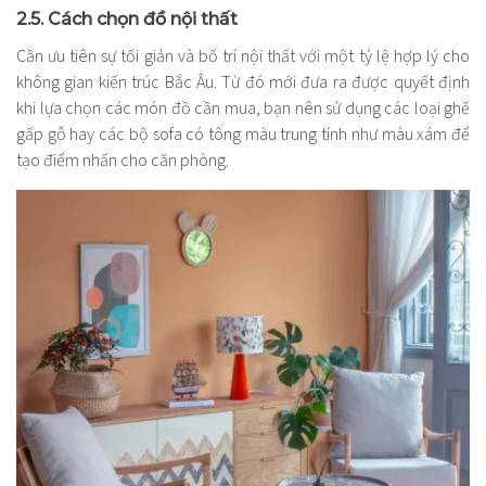
2.5. Cách chọn đồ nội thất
Cần ưu tiên sự tối giản và bố trí nội thất với một tỷ lệ hợp lý cho
không gian kiến trúc Bắc Âu. Từ đó mới đưa ra được quyết định
khi lựa chọn các món đồ cần mua, bạn nên sử dụng các loại ghế
gấp gỗ hay các bộ sofa có tông màu trung tính như màu xám để
tạo điểm nhấn cho căn phòng.