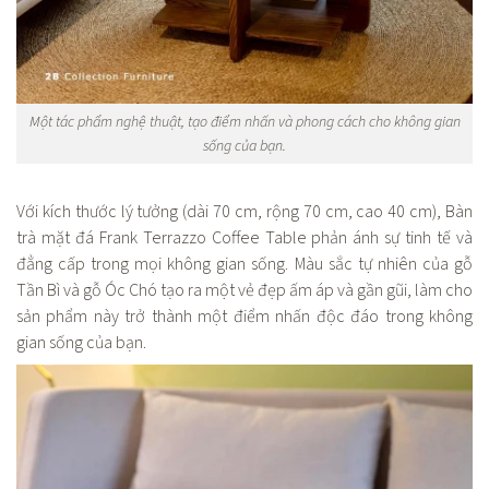
Một tác phẩm nghệ thuật, tạo điểm nhấn và phong cách cho không gian
sống của bạn.
Với kích thước lý tưởng (dài 70 cm, rộng 70 cm, cao 40 cm), Bàn
trà mặt đá Frank Terrazzo Coffee Table phản ánh sự tinh tế và
đẳng cấp trong mọi không gian sống. Màu sắc tự nhiên của gỗ
Tần Bì và gỗ Óc Chó tạo ra một vẻ đẹp ấm áp và gần gũi, làm cho
sản phẩm này trở thành một điểm nhấn độc đáo trong không
gian sống của bạn.