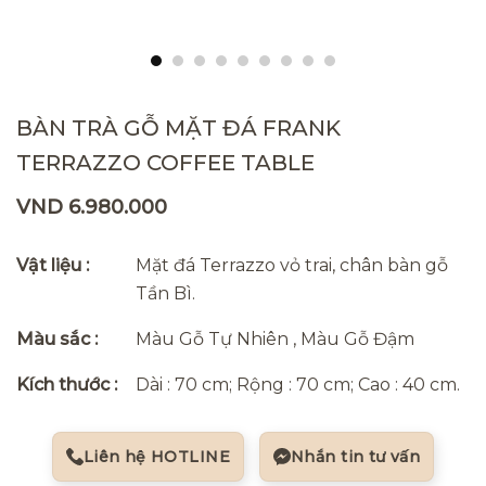
BÀN TRÀ GỖ MẶT ĐÁ FRANK
TERRAZZO COFFEE TABLE
VND 6.980.000
Vật liệu :
Mặt đá Terrazzo vỏ trai, chân bàn gỗ
Tần Bì.
Màu sắc :
Màu Gỗ Tự Nhiên , Màu Gỗ Đậm
Kích thước :
Dài : 70 cm; Rộng : 70 cm; Cao : 40 cm.
Liên hệ HOTLINE
Nhắn tin tư vấn