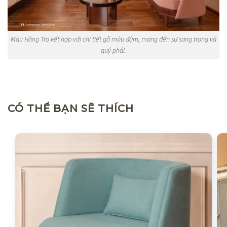
Màu Hồng Tro kết hợp với chi tiết gỗ màu đậm, mang đến sự sang trọng và
quý phái.
CÓ THỂ BẠN SẼ THÍCH