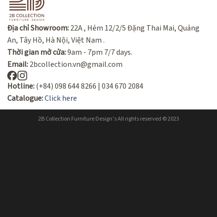
Địa chỉ Showroom:
22A , Hẻm 12/2/5 Đặng Thai Mai, Quảng
An, Tây Hồ, Hà Nội, Việt Nam .
Thời gian mở cửa:
9am - 7pm 7/7 days.
Email:
2bcollection.vn@gmail.com
Hotline:
(+84) 098 644 8266 | 034 670 2084
Catalogue:
Click here
2B Collection Furniture Design’s All rights reserved © 2023