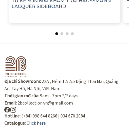
TỦ KỆ SƠN MÀI KHẢM TRAI HAUSSMANN
LACQUER SIDEBOARD
Địa chỉ Showroom:
22A , Hẻm 12/2/5 Đặng Thai Mai, Quảng
An, Tây Hồ, Hà Nội, Việt Nam .
Thời gian mở cửa:
9am - 7pm 7/7 days.
Email:
2bcollection.vn@gmail.com
Hotline:
(+84) 098 644 8266 | 034 670 2084
Catalogue:
Click here