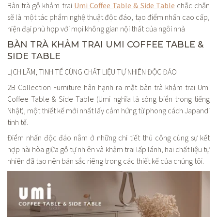
Bàn trà gỗ khảm trai
Umi Coffee Table & Side Table
chắc chắn
sẽ là một tác phẩm nghệ thuật độc đáo, tạo điểm nhấn cao cấp,
hiện đại phù hợp với mọi không gian nội thất của ngôi nhà
BÀN TRÀ KHẢM TRAI UMI COFFEE TABLE &
SIDE TABLE
LỊCH LÃM, TINH TẾ CÙNG CHẤT LIỆU TỰ NHIÊN ĐỘC ĐÁO
2B Collection Furniture hân hạnh ra mắt bàn trà khảm trai Umi
Coffee Table & Side Table (Umi nghĩa là sóng biển trong tiếng
Nhật), một thiết kế mới nhất lấy cảm hứng từ phong cách Japandi
tinh tế.
Điểm nhấn độc đáo nằm ở những chi tiết thủ công cùng sự kết
hợp hài hòa giữa gỗ tự nhiên và khảm trai lấp lánh, hai chất liệu tự
nhiên đã tạo nên bản sắc riêng trong các thiết kế của chúng tôi.