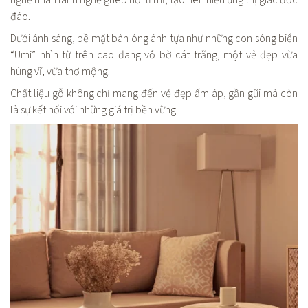
nghệ nhân lành nghề ghép nối tỉ mỉ, tạo nên hiệu ứng thị giác độc
đáo.
Dưới ánh sáng, bề mặt bàn óng ánh tựa như những con sóng biển
“Umi” nhìn từ trên cao đang vỗ bờ cát trắng, một vẻ đẹp vừa
hùng vĩ, vừa thơ mộng.
Chất liệu gỗ không chỉ mang đến vẻ đẹp ấm áp, gần gũi mà còn
là sự kết nối với những giá trị bền vững.